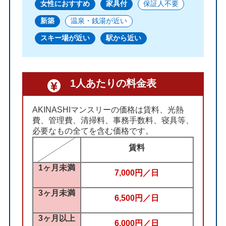
女性におすすめ
家具付
保証人不要
新築
温泉・銭湯が近い
スキー場が近い
駅から近い
1人あたりの料金表
AKINASHIマンスリーの価格は賃料、光熱
費、管理費、清掃料、事務手数料、寝具等、
必要なもの全てを含む価格です。
賃料
1ヶ月未満
7,000円／日
3ヶ月未満
6,500円／日
3ヶ月以上
6,000円／日