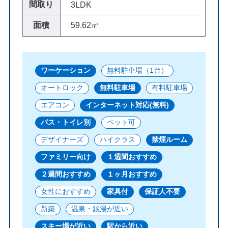
間取り
3LDK
面積
59.62㎡
ワーケーション
無料駐車場（1台）
オートロック
無料駐車場
有料駐車場
エアコン
インターネット対応(無料)
バス・トイレ別
ペット可
デザイナーズ
ハイクラス
禁煙ルーム
ファミリー向け
１週間おすすめ
２週間おすすめ
１ヶ月おすすめ
女性におすすめ
家具付
保証人不要
新築
温泉・銭湯が近い
スキー場が近い
駅から近い