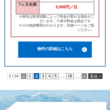
7ヶ月未満
5,000円／日
※寝具は取替回数によって料金が変わる場合がご
ざいます。※表示料金は税込です。
※その他諸費用がかかります。詳細ページをご覧
ください。
物件の詳細はこちら
2 / 14
«
1
2
3
4
5
...
10
...
»
最後 »