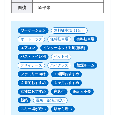
面積
55平米
ワーケーション
無料駐車場（1台）
オートロック
無料駐車場
有料駐車場
エアコン
インターネット対応(無料)
バス・トイレ別
ペット可
デザイナーズ
ハイクラス
禁煙ルーム
ファミリー向け
１週間おすすめ
２週間おすすめ
１ヶ月おすすめ
女性におすすめ
家具付
保証人不要
新築
温泉・銭湯が近い
スキー場が近い
駅から近い