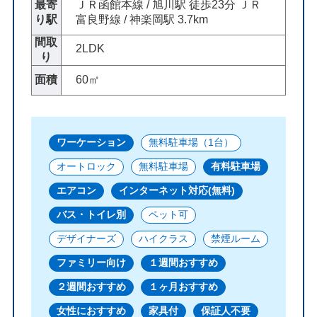
最寄
ＪＲ函館本線 / 旭川駅 徒歩23分 ＪＲ
り駅
富良野線 / 神楽岡駅 3.7km
間取
2LDK
り
面積
60㎡
ワーケーション
無料駐車場（1台）
オートロック
無料駐車場
有料駐車場
エアコン
インターネット対応(無料)
バス・トイレ別
ペット可
デザイナーズ
ハイクラス
禁煙ルーム
ファミリー向け
１週間おすすめ
２週間おすすめ
１ヶ月おすすめ
女性におすすめ
家具付
保証人不要