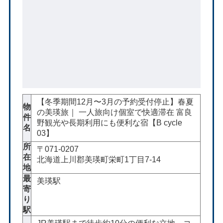
【冬季期間12月〜3月の予約受付停止】春夏
物
の美瑛旅｜ 一人旅向け個室で快適滞在 富良
件
野観光や長期利用にも便利な宿【B cycle
名
03】
所
〒071-0207
在
北海道上川郡美瑛町栄町1丁目7-14
地
最
美瑛駅
寄
り
駅