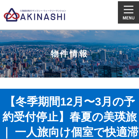
物件情報
【冬季期間12月〜3月の予
約受付停止】春夏の美瑛旅
｜ 一人旅向け個室で快適滞