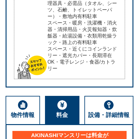
理器具・必需品（タオル、シー
ツ、石鹸、トイレットペーパ
ー）・敷地内有料駐⁠車
ス⁠ペ⁠ー⁠ス・暖房・洗濯機・消火
器・清掃用品・火災報知器・炊
飯器・給湯設備・衣類用乾燥ラ
ック・路上の有料駐⁠車
ス⁠ペ⁠ー⁠ス・近くにコインランド
リー・遮光カバー・長期滞在
OK・電子レンジ・食器/カトラ
リー
物件情報
料金
設備・詳細情報
AKINASHIマンスリーは料金が