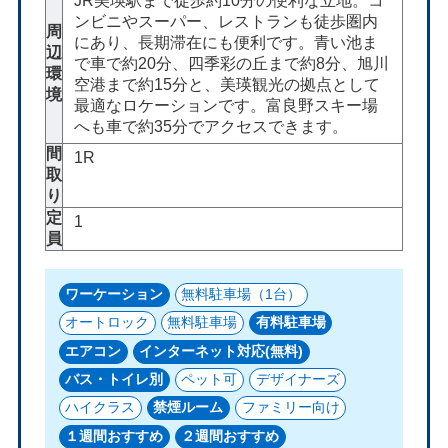
JR美瑛駅まで徒歩約10分の便利な立地。コ
ンビニやスーパー、レストランも徒歩圏内
周
にあり、長期滞在にも便利です。青い池ま
辺
で車で約20分、四季彩の丘まで約8分、旭川
環
空港まで約15分と、美瑛観光の拠点として
境
最適なロケーションです。富良野スキー場
へも車で約35分でアクセスできます。
間
1R
取
り
定
1
員
ワーケーション
無料駐車場（1台）
オートロック
無料駐車場
有料駐車場
エアコン
インターネット対応(無料)
バス・トイレ別
ペット可
デザイナーズ
ハイクラス
禁煙ルーム
ファミリー向け
１週間おすすめ
２週間おすすめ