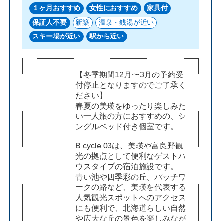
１ヶ月おすすめ
女性におすすめ
家具付
保証人不要
新築
温泉・銭湯が近い
スキー場が近い
駅から近い
【冬季期間12月〜3月の予約受
付停止となりますのでご了承く
ださい】
春夏の美瑛をゆったり楽しみた
い一人旅の方におすすめの、シ
ングルベッド付き個室です。
B cycle 03は、美瑛や富良野観
光の拠点として便利なゲストハ
ウスタイプの宿泊施設です。
青い池や四季彩の丘、パッチワ
ークの路など、美瑛を代表する
人気観光スポットへのアクセス
にも便利で、北海道らしい自然
や広大な丘の景色を楽しみなが