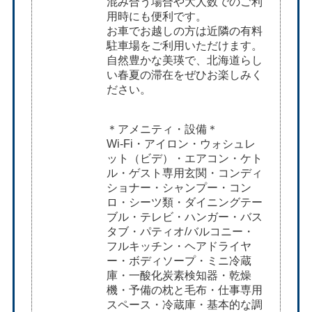
混み合う場合や大人数でのご利
用時にも便利です。
お車でお越しの方は近隣の有料
駐車場をご利用いただけます。
自然豊かな美瑛で、北海道らし
い春夏の滞在をぜひお楽しみく
ださい。
＊アメニティ・設備＊
Wi-Fi・アイロン・ウォシュレ
ット（ビデ）・エアコン・ケト
ル・ゲスト専用玄関・コンディ
ショナー・シャンプー・コン
ロ・シーツ類・ダイニングテー
ブル・テレビ・ハンガー・バス
タブ・パティオ/バ⁠ル⁠コ⁠ニ⁠ー・
フルキッチン・ヘアドライヤ
ー・ボディソープ・ミニ冷蔵
庫・一酸化炭素検知器・乾燥
機・予備の枕と毛布・仕事専用
スペース・冷蔵庫・基本的な調