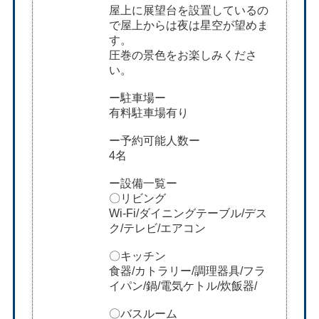
屋上に展望台を設置しているの
で屋上からは夜は星空が望めま
す。
圧巻の景色をお楽しみくださ
い。
ー駐車場ー
有料駐車場有り
ー予約可能人数ー
4名
ー設備一覧ー
〇リビング
Wi-Fi/ダイニングテーブル/デス
ク/テレビ/エアコン
〇キッチン
食器/カトラリー/調理器具/フラ
イパン/鍋/電気ケトル/炊飯器/
〇バスルーム