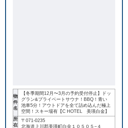
【冬季期間12月〜3月の予約受付停止】ドッ
物
グラン&プライベートサウナ！BBQ！青い
件
池車5分！アウトドアを全て詰め込んだ極上
名
空間！スキー場有【C HOTEL 美瑛白金】
所
〒071-0235
在
北海道上川郡美瑛町白金１０５０５−４