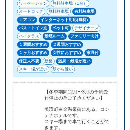
ワーケーション
無料駐車場（1台）
オートロック
無料駐車場
有料駐車場
エアコン
インターネット対応(無料)
バス・トイレ別
ペット可
デザイナーズ
ハイクラス
禁煙ルーム
ファミリー向け
１週間おすすめ
２週間おすすめ
１ヶ月おすすめ
女性におすすめ
家具付
保証人不要
新築
温泉・銭湯が近い
スキー場が近い
駅から近い
【冬季期間12月〜3月の予約受
付停止の為ご了承ください】
美瑛町白金温泉街にある、コン
テナホテルです。
スキー場まで車で行くことがで
きます。