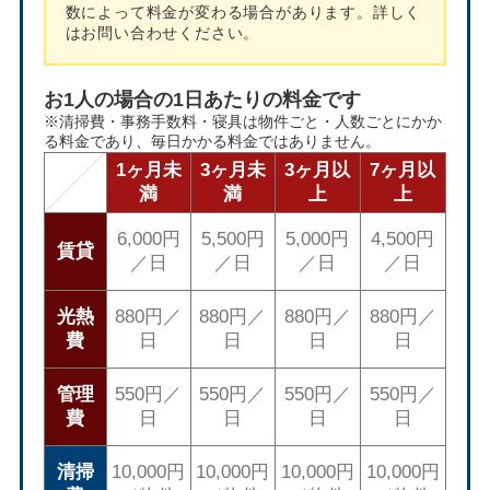
数によって料金が変わる場合があります。詳しく
はお問い合わせください。
お1人の場合の1日あたりの料金です
※清掃費・事務手数料・寝具は物件ごと・人数ごとにかか
る料金であり、毎日かかる料金ではありません。
1ヶ月未
3ヶ月未
3ヶ月以
7ヶ月以
満
満
上
上
6,000円
5,500円
5,000円
4,500円
賃貸
／日
／日
／日
／日
光熱
880円／
880円／
880円／
880円／
費
日
日
日
日
管理
550円／
550円／
550円／
550円／
費
日
日
日
日
清掃
10,000円
10,000円
10,000円
10,000円