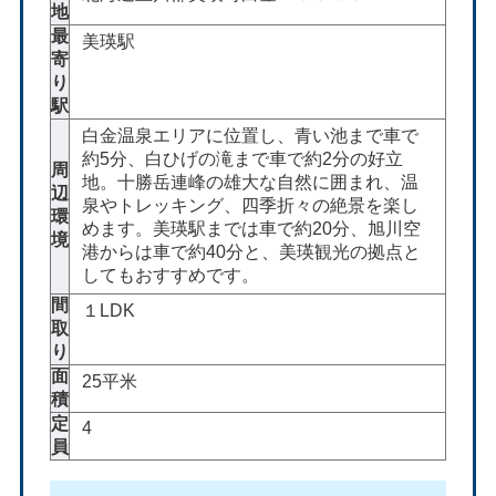
地
最
美瑛駅
寄
り
駅
白金温泉エリアに位置し、青い池まで車で
約5分、白ひげの滝まで車で約2分の好立
周
地。十勝岳連峰の雄大な自然に囲まれ、温
辺
泉やトレッキング、四季折々の絶景を楽し
環
めます。美瑛駅までは車で約20分、旭川空
境
港からは車で約40分と、美瑛観光の拠点と
してもおすすめです。
間
１LDK
取
り
面
25平米
積
定
4
員