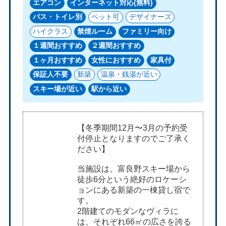
エアコン
インターネット対応(無料)
バス・トイレ別
ペット可
デザイナーズ
ハイクラス
禁煙ルーム
ファミリー向け
１週間おすすめ
２週間おすすめ
１ヶ月おすすめ
女性におすすめ
家具付
保証人不要
新築
温泉・銭湯が近い
スキー場が近い
駅から近い
【冬季期間12月〜3月の予約受
付停止となりますのでご了承く
ださい】
当施設は、富良野スキー場から
徒歩6分という絶好のロケーシ
ョンにある新築の一棟貸し宿で
す。
2階建てのモダンなヴィラに
は、それぞれ66㎡の広さを誇る