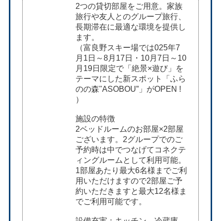
2つの貸切部屋をご用意。家族
旅行や友人とのグループ旅行、
長期滞在に最適な環境を提供し
ます。
（富良野スキー場では025年7
月1日～8月17日・10月7日～10
月19日限定で「絶景×遊び」を
テーマにした新スポット「ふら
のの森"ASOBOU”」がOPEN !
）
施設の特徴
2ベッドルームのお部屋×2部屋
ございます。2グループでのご
予約時は中でつなげてコネクテ
ィングルームとして利用可能。
1部屋あたり最大6名様までご利
用いただけますので2部屋ご予
約いただきますと最大12名様ま
でご利用可能です。
設備充実：キッチン、冷蔵庫、