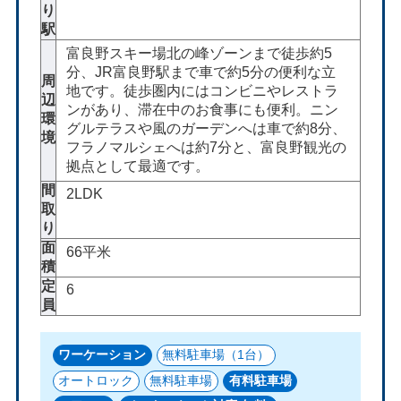
り
駅
富良野スキー場北の峰ゾーンまで徒歩約5
分、JR富良野駅まで車で約5分の便利な立
周
地です。徒歩圏内にはコンビニやレストラ
辺
ンがあり、滞在中のお食事にも便利。ニン
環
グルテラスや風のガーデンへは車で約8分、
境
フラノマルシェへは約7分と、富良野観光の
拠点として最適です。
間
2LDK
取
り
面
66平米
積
定
6
員
ワーケーション
無料駐車場（1台）
オートロック
無料駐車場
有料駐車場