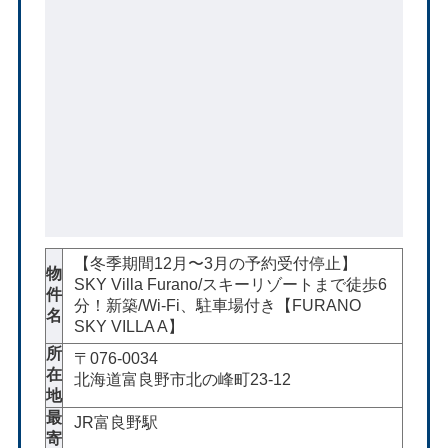
【冬季期間12月〜3月の予約受付停止】
物
SKY Villa Furano/スキーリゾートまで徒歩6
件
分！新築/Wi-Fi、駐車場付き【FURANO
名
SKY VILLA A】
所
〒076-0034
在
北海道富良野市北の峰町23-12
地
最
JR富良野駅
寄