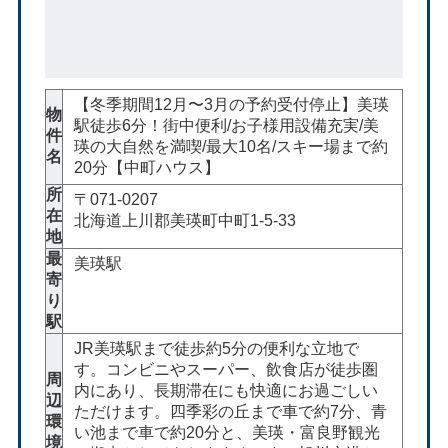
【冬季期間12月〜3月の予約受付停止】美瑛
物
駅徒歩6分！街中便利/お子様用設備充実/美
件
瑛の大自然を満喫/最大10名/スキー場まで約
名
20分【中町ハウス】
所
〒071-0207
在
北海道上川郡美瑛町中町1-5-33
地
最
美瑛駅
寄
り
駅
JR美瑛駅まで徒歩約5分の便利な立地で
す。コンビニやスーパー、飲食店が徒歩圏
周
内にあり、長期滞在にも快適にお過ごしい
辺
ただけます。四季彩の丘まで車で約7分、青
環
い池まで車で約20分と、美瑛・富良野観光
境