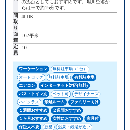
の拠点としてもおすすめです。旭川空港か
らは車で約15分です。
間
4LDK
取
り
面
167平米
積
定
10
員
ワーケーション
無料駐車場（1台）
オートロック
無料駐車場
有料駐車場
エアコン
インターネット対応(無料)
バス・トイレ別
ペット可
デザイナーズ
ハイクラス
禁煙ルーム
ファミリー向け
１週間おすすめ
２週間おすすめ
１ヶ月おすすめ
女性におすすめ
家具付
保証人不要
新築
温泉・銭湯が近い