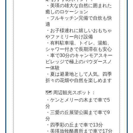
・美瑛の雄大な自然に囲まれた
癒しのロケーション
・フルキッチン完備で自炊も快
適
・お子様連れに嬉しいおもちゃ
やファミリー向け設備
・有料駐車場、トイレ、湯船、
シャワー付きで長期滞在も安心
・車で30分のキャンモアスキー
ビレッジで極上のパウダースノ
ー体験
・夏は避暑地として人気。四季
折々の花畑や自然を楽しめます
🗺️ 周辺観光スポット：
・ケンとメリーの木まで車で5
分
・三愛の丘展望公園まで車で9
分
・四季彩の丘まで車で13分
・美瑛放牧酪農所まで車で17分