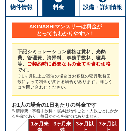
物件情報
料金
設備・詳細情報
AKINASHIマンスリーは料金が
とってもわかりやすい！
下記シミュレーション価格は賃料、光熱
費、管理費、清掃料、事務手数料、寝具
等、
ご契約時に必要なもの全てを含む価格
です。
※1ヶ月以上ご宿泊の場合はお客様の寝具取替回
数によって料金が変わる場合があります。詳しく
はお問い合わせください。
お1人の場合の1日あたりの料金です
※清掃費・事務手数料・寝具は物件ごと・人数ごとにかか
る料金であり、毎日かかる料金ではありません。
1ヶ月未
3ヶ月未
3ヶ月以
7ヶ月以
満
満
上
上