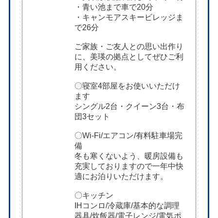
・青い池まで車で20分
・キャンモアスキービレッジま
で26分
ご家族・ご友人との思い出作り
に、美瑛の拠点としてぜひご利
用ください。
〇寝室4部屋をお使いいただけ
ます
シングル2台・クイーン3台・布
団3セット
〇Wi-Fi/エアコン/有料駐車場完
備
冬も寒くないよう、暖房設備も
充実しておりますので一年中快
適にお泊りいただけます。
〇キッチン
IHコンロ/冷蔵庫/基本的な調理
器具/炊飯器/電子レンジ/電気ポ