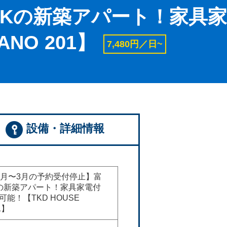
DKの新築アパート！家具家
NO 201】
7,480円／日~
設備・詳細情報
2月〜3月の予約受付停止】富
Kの新築アパート！家具家電付
能！【TKD HOUSE
1】