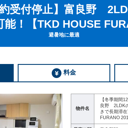
予約受付停止】富良野 2L
【TKD HOUSE FURA
避暑地に最適
料金
【冬季期間1
良野 2LD
物件名
きで長期滞在可
FURANO 20