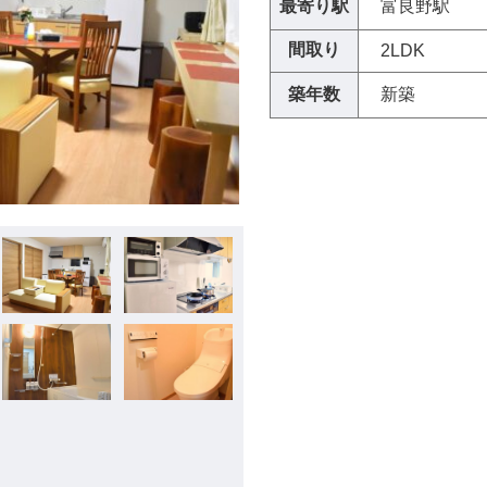
最寄り駅
富良野駅
間取り
2LDK
築年数
新築