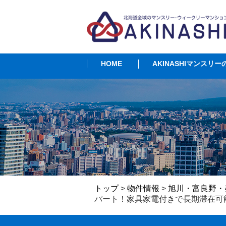
HOME
AKINASHIマンスリー
トップ
>
物件情報
>
旭川・富良野・
パート！家具家電付きで長期滞在可能！【T