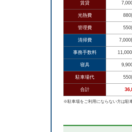
賃貸
7,0
光熱費
88
管理費
55
清掃費
7,0
事務手数料
11,0
寝具
9,9
駐車場代
55
合計
36
※駐車場をご利用にならない方は駐