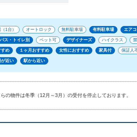
（1台）
オートロック
無料駐車場
有料駐車場
エアコ
バス・トイレ別
ペット可
デザイナーズ
ハイクラス
すすめ
１ヶ月おすすめ
女性におすすめ
家具付
保証人
場が近い
駅から近い
らの物件は冬季（12月～3月）の受付を停止しております。