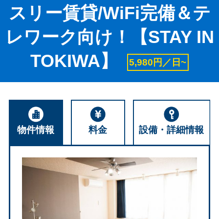
スリー賃貸/WiFi完備＆テ
レワーク向け！【STAY IN
TOKIWA】
5,980円／日~
物件情報
料金
設備・詳細情報