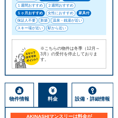
１週間おすすめ
２週間おすすめ
１ヶ月おすすめ
女性におすすめ
家具付
保証人不要
新築
温泉・銭湯が近い
スキー場が近い
駅から近い
※こちらの物件は冬季（12月～
3月）の受付を停止しておりま
す。
物件情報
料金
設備・詳細情報
AKINASHIマンスリーは料金が