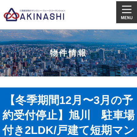
物件情報
【冬季期間12月〜3月の予
約受付停止】旭川 駐車場
付き2LDK/戸建て短期マン