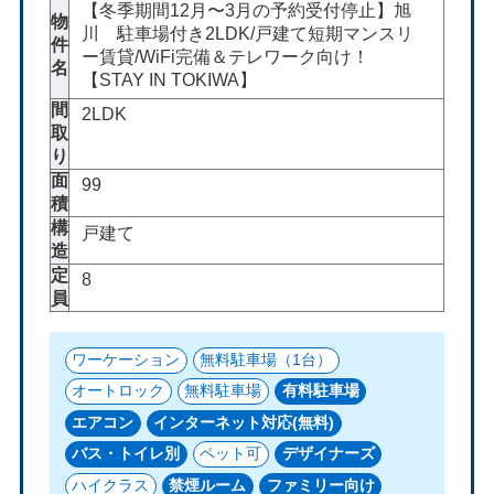
【冬季期間12月〜3月の予約受付停止】旭
物
川 駐車場付き2LDK/戸建て短期マンスリ
件
ー賃貸/WiFi完備＆テレワーク向け！
名
【STAY IN TOKIWA】
間
2LDK
取
り
面
99
積
構
戸建て
造
定
8
員
ワーケーション
無料駐車場（1台）
オートロック
無料駐車場
有料駐車場
エアコン
インターネット対応(無料)
バス・トイレ別
ペット可
デザイナーズ
ハイクラス
禁煙ルーム
ファミリー向け