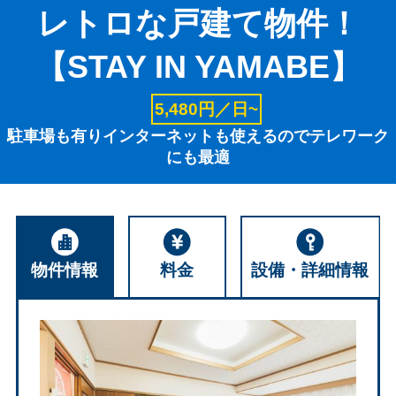
レトロな戸建て物件！
【STAY IN YAMABE】
5,480円／日~
駐車場も有りインターネットも使えるのでテレワーク
にも最適
物件情報
料金
設備・詳細情報