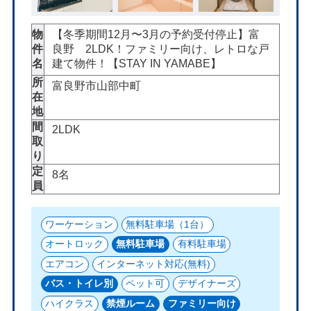
物
【冬季期間12月〜3月の予約受付停止】富
件
良野 2LDK！ファミリー向け、レトロな戸
名
建て物件！【STAY IN YAMABE】
所
富良野市山部中町
在
地
間
2LDK
取
り
定
8名
員
ワーケーション
無料駐車場（1台）
オートロック
無料駐車場
有料駐車場
エアコン
インターネット対応(無料)
バス・トイレ別
ペット可
デザイナーズ
ハイクラス
禁煙ルーム
ファミリー向け